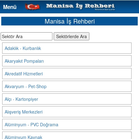
Menü
Menü
Manisa İş Rehberi
Adaklık - Kurbanlık
Akaryakıt Pompaları
Akredatif Hizmetleri
Akvaryum - Pet-Shop
Alçı - Kartonpiyer
Alışveriş Merkezleri
Alüminyum - PVC Doğrama
Alüminyum Kaynak