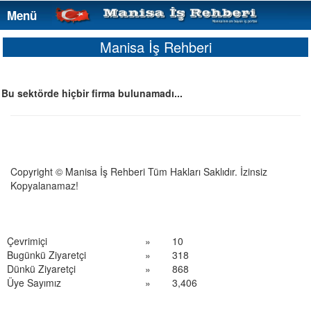
Menü
Menü
Manisa İş Rehberi
Bu sektörde hiçbir firma bulunamadı...
Copyright © Manisa İş Rehberi Tüm Hakları Saklıdır. İzinsiz
Kopyalanamaz!
Çevrimiçi
»
10
Bugünkü Ziyaretçi
»
318
Dünkü Ziyaretçi
»
868
Üye Sayımız
»
3,406