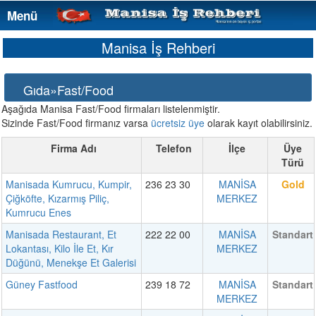
Menü
Menü
Manisa İş Rehberi
Gıda»Fast/Food
Aşağıda Manisa Fast/Food firmaları listelenmiştir.
Sizinde Fast/Food firmanız varsa
ücretsiz üye
olarak kayıt olabilirsiniz.
Firma Adı
Telefon
İlçe
Üye
Türü
Manisada Kumrucu, Kumpir,
236 23 30
MANİSA
Gold
Çiğköfte, Kızarmış Piliç,
MERKEZ
Kumrucu Enes
Manisada Restaurant, Et
222 22 00
MANİSA
Standart
Lokantası, Kilo İle Et, Kır
MERKEZ
Düğünü, Menekşe Et Galerisi
Güney Fastfood
239 18 72
MANİSA
Standart
MERKEZ