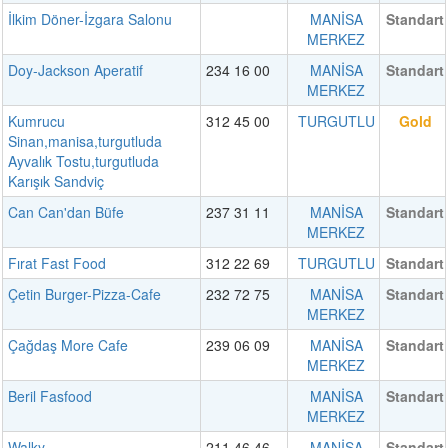
İlkim Döner-İzgara Salonu
MANİSA
Standart
MERKEZ
Doy-Jackson Aperatif
234 16 00
MANİSA
Standart
MERKEZ
Kumrucu
312 45 00
TURGUTLU
Gold
Sinan,manisa,turgutluda
Ayvalık Tostu,turgutluda
Karışık Sandviç
Can Can'dan Büfe
237 31 11
MANİSA
Standart
MERKEZ
Fırat Fast Food
312 22 69
TURGUTLU
Standart
Çetin Burger-Pizza-Cafe
232 72 75
MANİSA
Standart
MERKEZ
Çağdaş More Cafe
239 06 09
MANİSA
Standart
MERKEZ
Beril Fasfood
MANİSA
Standart
MERKEZ
Walky
211 46 46
MANİSA
Standart