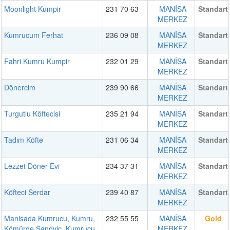
Moonlight Kumpir
231 70 63
MANİSA
Standart
MERKEZ
Kumrucum Ferhat
236 09 08
MANİSA
Standart
MERKEZ
Fahri Kumru Kumpir
232 01 29
MANİSA
Standart
MERKEZ
Dönercim
239 90 66
MANİSA
Standart
MERKEZ
Turgutlu Köftecisi
235 21 94
MANİSA
Standart
MERKEZ
Tadım Köfte
231 06 34
MANİSA
Standart
MERKEZ
Lezzet Döner Evi
234 37 31
MANİSA
Standart
MERKEZ
Köfteci Serdar
239 40 87
MANİSA
Standart
MERKEZ
Manisada Kumrucu, Kumru,
232 55 55
MANİSA
Gold
Kömürde Sandviç, Kumrucu
MERKEZ