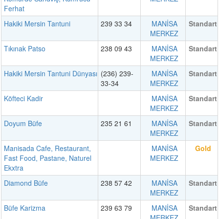
Ferhat
Hakiki Mersin Tantuni
239 33 34
MANİSA
Standart
MERKEZ
Tıkınak Patso
238 09 43
MANİSA
Standart
MERKEZ
Hakiki Mersin Tantuni Dünyası
(236) 239-
MANİSA
Standart
33-34
MERKEZ
Köfteci Kadir
MANİSA
Standart
MERKEZ
Doyum Büfe
235 21 61
MANİSA
Standart
MERKEZ
Manisada Cafe, Restaurant,
MANİSA
Gold
Fast Food, Pastane, Naturel
MERKEZ
Ekxtra
Diamond Büfe
238 57 42
MANİSA
Standart
MERKEZ
Büfe Karizma
239 63 79
MANİSA
Standart
MERKEZ