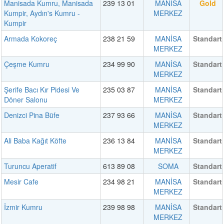
Manisada Kumru, Manisada
239 13 01
MANİSA
Gold
Kumpir, Aydın's Kumru -
MERKEZ
Kumpir
Armada Kokoreç
238 21 59
MANİSA
Standart
MERKEZ
Çeşme Kumru
234 99 90
MANİSA
Standart
MERKEZ
Şerife Bacı Kır Pidesi Ve
235 03 87
MANİSA
Standart
Döner Salonu
MERKEZ
Denizci Pina Büfe
237 93 66
MANİSA
Standart
MERKEZ
Ali Baba Kağıt Köfte
236 13 84
MANİSA
Standart
MERKEZ
Turuncu Aperatif
613 89 08
SOMA
Standart
Mesir Cafe
234 98 21
MANİSA
Standart
MERKEZ
İzmir Kumru
239 98 98
MANİSA
Standart
MERKEZ