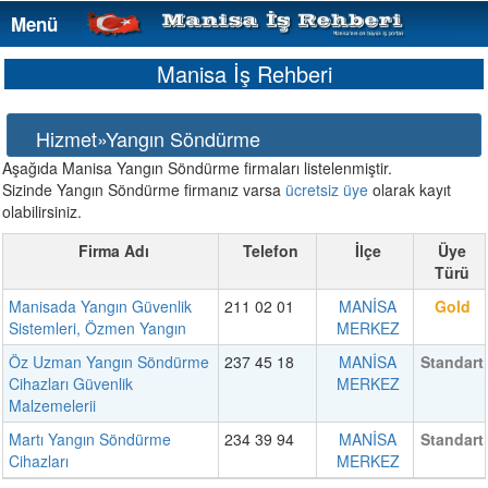
Menü
Menü
Manisa İş Rehberi
Hizmet»Yangın Söndürme
Aşağıda Manisa Yangın Söndürme firmaları listelenmiştir.
Sizinde Yangın Söndürme firmanız varsa
ücretsiz üye
olarak kayıt
olabilirsiniz.
Firma Adı
Telefon
İlçe
Üye
Türü
Manisada Yangın Güvenlik
211 02 01
MANİSA
Gold
Sistemleri, Özmen Yangın
MERKEZ
Öz Uzman Yangın Söndürme
237 45 18
MANİSA
Standart
Cihazları Güvenlik
MERKEZ
Malzemelerii
Martı Yangın Söndürme
234 39 94
MANİSA
Standart
Cihazları
MERKEZ