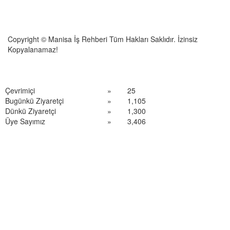
Copyright © Manisa İş Rehberi Tüm Hakları Saklıdır. İzinsiz
Kopyalanamaz!
Çevrimiçi
»
25
Bugünkü Ziyaretçi
»
1,105
Dünkü Ziyaretçi
»
1,300
Üye Sayımız
»
3,406