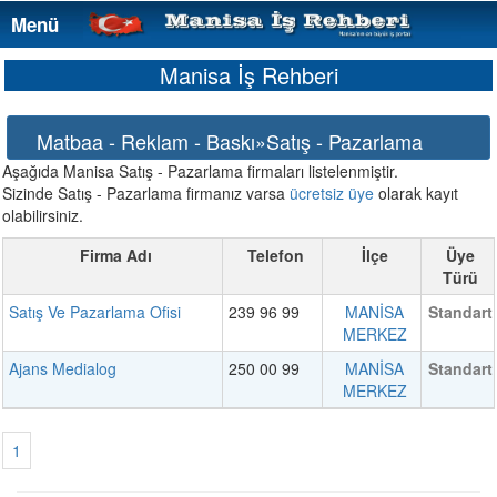
Menü
Menü
Manisa İş Rehberi
Matbaa - Reklam - Baskı»Satış - Pazarlama
Aşağıda Manisa Satış - Pazarlama firmaları listelenmiştir.
Sizinde Satış - Pazarlama firmanız varsa
ücretsiz üye
olarak kayıt
olabilirsiniz.
Firma Adı
Telefon
İlçe
Üye
Türü
Satış Ve Pazarlama Ofisi
239 96 99
MANİSA
Standart
MERKEZ
Ajans Medialog
250 00 99
MANİSA
Standart
MERKEZ
1