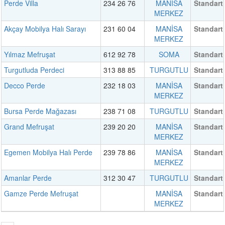
Perde Villa
234 26 76
MANİSA
Standart
MERKEZ
Akçay Mobilya Halı Sarayı
231 60 04
MANİSA
Standart
MERKEZ
Yılmaz Mefruşat
612 92 78
SOMA
Standart
Turgutluda Perdeci
313 88 85
TURGUTLU
Standart
Decco Perde
232 18 03
MANİSA
Standart
MERKEZ
Bursa Perde Mağazası
238 71 08
TURGUTLU
Standart
Grand Mefruşat
239 20 20
MANİSA
Standart
MERKEZ
Egemen Mobilya Halı Perde
239 78 86
MANİSA
Standart
MERKEZ
Amanlar Perde
312 30 47
TURGUTLU
Standart
Gamze Perde Mefruşat
MANİSA
Standart
MERKEZ