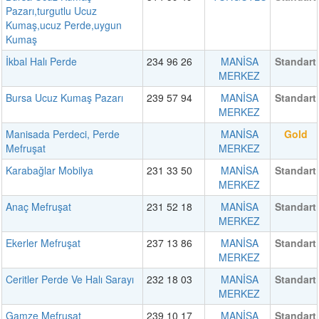
Pazarı,turgutlu Ucuz
Kumaş,ucuz Perde,uygun
Kumaş
İkbal Halı Perde
234 96 26
MANİSA
Standart
MERKEZ
Bursa Ucuz Kumaş Pazarı
239 57 94
MANİSA
Standart
MERKEZ
Manisada Perdeci, Perde
MANİSA
Gold
Mefruşat
MERKEZ
Karabağlar Mobilya
231 33 50
MANİSA
Standart
MERKEZ
Anaç Mefruşat
231 52 18
MANİSA
Standart
MERKEZ
Ekerler Mefruşat
237 13 86
MANİSA
Standart
MERKEZ
Ceritler Perde Ve Halı Sarayı
232 18 03
MANİSA
Standart
MERKEZ
Gamze Mefruşat
239 10 17
MANİSA
Standart