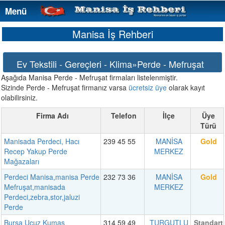
Menü
Menü
Manisa İş Rehberi
Ev Tekstili - Gereçleri - Klima»Perde - Mefruşat
Aşağıda Manisa Perde - Mefruşat firmaları listelenmiştir.
Sizinde Perde - Mefruşat firmanız varsa
ücretsiz üye
olarak kayıt
olabilirsiniz.
Firma Adı
Telefon
İlçe
Üye
Türü
Manisada Perdeci, Hacı
239 45 55
MANİSA
Gold
Recep Yakup Perde
MERKEZ
Mağazaları
Perdeci Manisa,manisa Perde
232 73 36
MANİSA
Gold
Mefruşat,manisada
MERKEZ
Perdeci,zebra,stor,jaluzi
Perde
Bursa Ucuz Kumaş
314 59 49
TURGUTLU
Standart