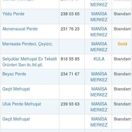
MERKEZ
Yıldız Perde
238 03 65
MANİSA
Standart
MERKEZ
Akmensucat Perde
231 76 23
MANİSA
Standart
MERKEZ
Manisada Perdeci, Çeyizci,
MANİSA
Gold
MERKEZ
Selçuklar Mefruşat Ev Tekstili
816 55 85
KULA
Standart
Ürünleri San.tic.ltd.şti.
Beyaz Perde
234 71 67
MANİSA
Standart
MERKEZ
Geçit Mefruşat
MANİSA
Standart
MERKEZ
Ufuk Perde Mefruşat
239 93 63
MANİSA
Standart
MERKEZ
Geçit Mefruşat
MANİSA
Standart
MERKEZ