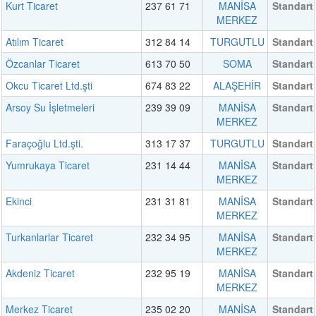
Kurt Ticaret
237 61 71
MANİSA
Standart
MERKEZ
Atılım Ticaret
312 84 14
TURGUTLU
Standart
Özcanlar Ticaret
613 70 50
SOMA
Standart
Okcu Ticaret Ltd.şti
674 83 22
ALAŞEHİR
Standart
Arsoy Su İşletmeleri
239 39 09
MANİSA
Standart
MERKEZ
Faraçoğlu Ltd.şti.
313 17 37
TURGUTLU
Standart
Yumrukaya Ticaret
231 14 44
MANİSA
Standart
MERKEZ
Ekinci
231 31 81
MANİSA
Standart
MERKEZ
Turkanlarlar Ticaret
232 34 95
MANİSA
Standart
MERKEZ
Akdeniz Ticaret
232 95 19
MANİSA
Standart
MERKEZ
Merkez Ticaret
235 02 20
MANİSA
Standart