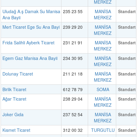
MERKEZ
Uludağ A.ş Damak Su Manisa
235 23 55
MANİSA
Standart
Ana Bayii
MERKEZ
Mert Ticaret Ege Su Ana Bayi
239 29 20
MANİSA
Standart
MERKEZ
Frida Salihli Ayberk Ticaret
231 21 91
MANİSA
Standart
MERKEZ
Egem Gaz Manisa Ana Bayii
234 30 95
MANİSA
Standart
MERKEZ
Dolunay Ticaret
211 21 18
MANİSA
Standart
MERKEZ
Birlik Ticaret
612 78 79
SOMA
Standart
Ağar Ticaret
238 29 04
MANİSA
Standart
MERKEZ
Joker Gıda
237 52 54
MANİSA
Standart
MERKEZ
Kısmet Ticaret
312 00 32
TURGUTLU
Standart