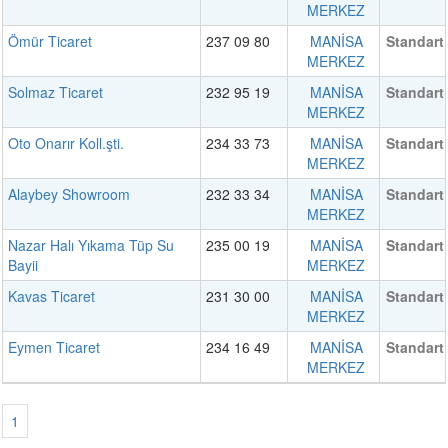
MERKEZ
Ömür Ticaret
237 09 80
MANİSA
Standart
MERKEZ
Solmaz Ticaret
232 95 19
MANİSA
Standart
MERKEZ
Oto Onarır Koll.şti.
234 33 73
MANİSA
Standart
MERKEZ
Alaybey Showroom
232 33 34
MANİSA
Standart
MERKEZ
Nazar Halı Yıkama Tüp Su
235 00 19
MANİSA
Standart
Bayii
MERKEZ
Kavas Ticaret
231 30 00
MANİSA
Standart
MERKEZ
Eymen Ticaret
234 16 49
MANİSA
Standart
MERKEZ
1