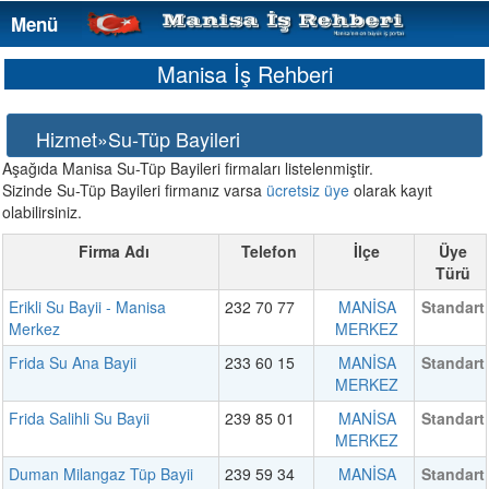
Menü
Menü
Manisa İş Rehberi
Hizmet»Su-Tüp Bayileri
Aşağıda Manisa Su-Tüp Bayileri firmaları listelenmiştir.
Sizinde Su-Tüp Bayileri firmanız varsa
ücretsiz üye
olarak kayıt
olabilirsiniz.
Firma Adı
Telefon
İlçe
Üye
Türü
Erikli Su Bayii - Manisa
232 70 77
MANİSA
Standart
Merkez
MERKEZ
Frida Su Ana Bayii
233 60 15
MANİSA
Standart
MERKEZ
Frida Salihli Su Bayii
239 85 01
MANİSA
Standart
MERKEZ
Duman Milangaz Tüp Bayii
239 59 34
MANİSA
Standart