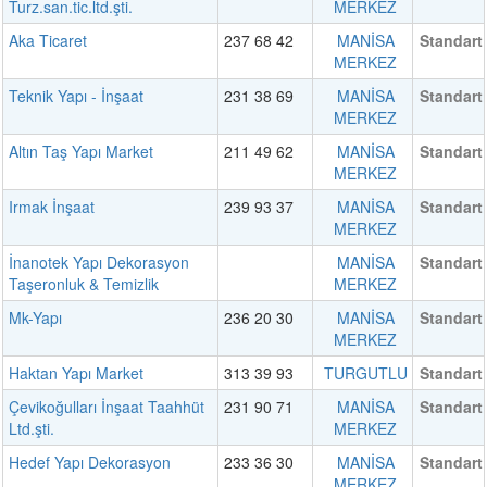
Turz.san.tic.ltd.şti.
MERKEZ
Aka Ticaret
237 68 42
MANİSA
Standart
MERKEZ
Teknik Yapı - İnşaat
231 38 69
MANİSA
Standart
MERKEZ
Altın Taş Yapı Market
211 49 62
MANİSA
Standart
MERKEZ
Irmak İnşaat
239 93 37
MANİSA
Standart
MERKEZ
İnanotek Yapı Dekorasyon
MANİSA
Standart
Taşeronluk & Temizlik
MERKEZ
Mk-Yapı
236 20 30
MANİSA
Standart
MERKEZ
Haktan Yapı Market
313 39 93
TURGUTLU
Standart
Çevikoğulları İnşaat Taahhüt
231 90 71
MANİSA
Standart
Ltd.şti.
MERKEZ
Hedef Yapı Dekorasyon
233 36 30
MANİSA
Standart
MERKEZ