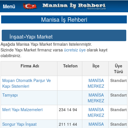
Menü
Menü
Manisa İş Rehberi
İnşaat»Yapı Market
Aşağıda Manisa Yapı Market firmaları listelenmiştir.
Sizinde Yapı Market firmanız varsa
ücretsiz üye
olarak kayıt
olabilirsiniz.
Firma Adı
Telefon
İlçe
Üye
Türü
Mopan Otomatik Panjur Ve
MANİSA
Standart
Kapı Sistemleri
MERKEZ
Tamyapı
MANİSA
Standart
MERKEZ
Mert Yapı Malzemeleri
234 14 94
MANİSA
Standart
MERKEZ
Songur Yapı İnşaat
211 11 44
MANİSA
Standart