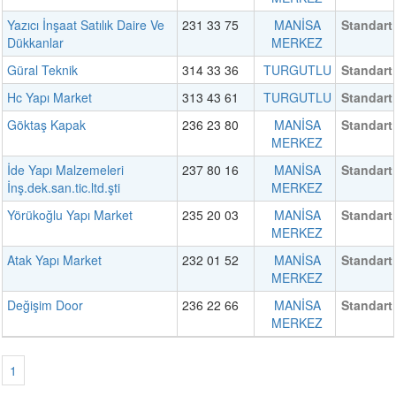
Yazıcı İnşaat Satılık Daire Ve
231 33 75
MANİSA
Standart
Dükkanlar
MERKEZ
Güral Teknik
314 33 36
TURGUTLU
Standart
Hc Yapı Market
313 43 61
TURGUTLU
Standart
Göktaş Kapak
236 23 80
MANİSA
Standart
MERKEZ
İde Yapı Malzemeleri
237 80 16
MANİSA
Standart
İnş.dek.san.tic.ltd.şti
MERKEZ
Yörükoğlu Yapı Market
235 20 03
MANİSA
Standart
MERKEZ
Atak Yapı Market
232 01 52
MANİSA
Standart
MERKEZ
Değişim Door
236 22 66
MANİSA
Standart
MERKEZ
1