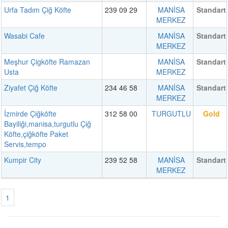
Urfa Tadım Çiğ Köfte
239 09 29
MANİSA
Standart
MERKEZ
Wasabi Cafe
MANİSA
Standart
MERKEZ
Meşhur Çigköfte Ramazan
MANİSA
Standart
Usta
MERKEZ
Ziyafet Çiğ Köfte
234 46 58
MANİSA
Standart
MERKEZ
İzmirde Çiğköfte
312 58 00
TURGUTLU
Gold
Bayiliği,manisa,turgutlu Çiğ
Köfte,çiğköfte Paket
Servis,tempo
Kumpir City
239 52 58
MANİSA
Standart
MERKEZ
1