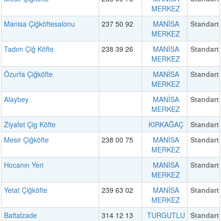
MERKEZ
Manisa Çiğköftesalonu
237 50 92
MANİSA
Standart
MERKEZ
Tadım Çiğ Köfte
238 39 26
MANİSA
Standart
MERKEZ
Özurfa Çiğköfte
MANİSA
Standart
MERKEZ
Alaybey
MANİSA
Standart
MERKEZ
Ziyafet Çig Köfte
KIRKAĞAÇ
Standart
Mesir Çiğköfte
238 00 75
MANİSA
Standart
MERKEZ
Hocanın Yeri
MANİSA
Standart
MERKEZ
Yetat Çiğköfte
239 63 02
MANİSA
Standart
MERKEZ
Battalzade
314 12 13
TURGUTLU
Standart