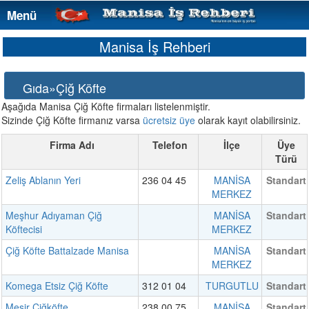
Menü
Menü
Manisa İş Rehberi
Gıda»Çiğ Köfte
Aşağıda Manisa Çiğ Köfte firmaları listelenmiştir.
Sizinde Çiğ Köfte firmanız varsa
ücretsiz üye
olarak kayıt olabilirsiniz.
Firma Adı
Telefon
İlçe
Üye
Türü
Zeliş Ablanın Yeri
236 04 45
MANİSA
Standart
MERKEZ
Meşhur Adıyaman Çiğ
MANİSA
Standart
Köftecisi
MERKEZ
Çiğ Köfte Battalzade Manisa
MANİSA
Standart
MERKEZ
Komega Etsiz Çiğ Köfte
312 01 04
TURGUTLU
Standart
Mesir Çiğköfte
238 00 75
MANİSA
Standart