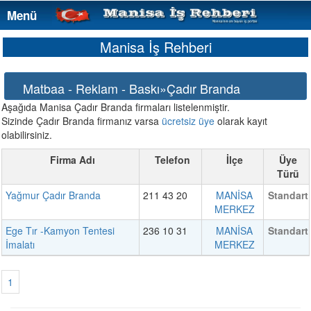
Menü
Menü
Manisa İş Rehberi
Matbaa - Reklam - Baskı»Çadır Branda
Aşağıda Manisa Çadır Branda firmaları listelenmiştir.
Sizinde Çadır Branda firmanız varsa
ücretsiz üye
olarak kayıt
olabilirsiniz.
Firma Adı
Telefon
İlçe
Üye
Türü
Yağmur Çadır Branda
211 43 20
MANİSA
Standart
MERKEZ
Ege Tır -Kamyon Tentesi
236 10 31
MANİSA
Standart
İmalatı
MERKEZ
1